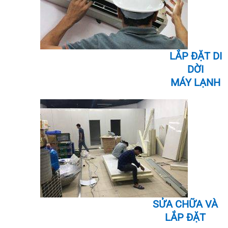
LẮP ĐẶT DI
DỜI
MÁY LẠNH
SỬA CHỮA VÀ
LẮP ĐẶT