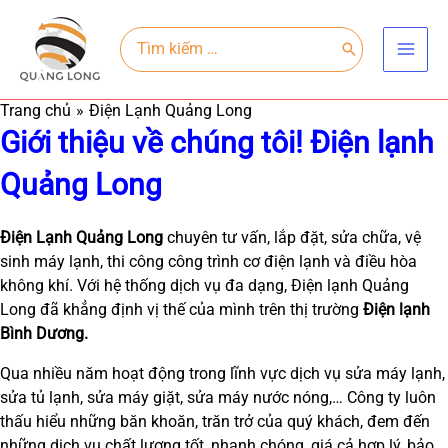
Nhảy
Main
tới
Search
for:
Men
nội
dung
Trang chủ
Điện Lạnh Quảng Long
Giới thiệu về chúng tôi! Điện lạnh
Quảng Long
Điện Lạnh Quảng Long
chuyên tư vấn, lắp đặt, sửa chữa, vệ
sinh máy lạnh, thi công công trình cơ điện lạnh và điều hòa
không khí. Với hệ thống dịch vụ đa dạng, Điện lạnh Quảng
Long đã khẳng định vị thế của mình trên thị trường
Điện lạnh
Bình Dương.
Qua nhiều năm hoạt động trong lĩnh vực dịch vụ sửa máy lạnh,
sửa tủ lạnh, sửa máy giặt, sửa máy nước nóng,… Công ty luôn
thấu hiểu những băn khoăn, trăn trở của quý khách, đem đến
những dịch vụ chất lượng tốt, nhanh chóng, giá cả hợp lý, bảo