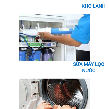
KHO LẠNH
SỬA MÁY LỌC
NƯỚC