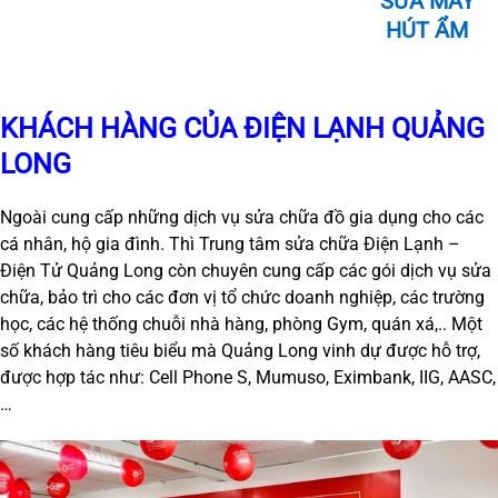
SỬA MÁY
HÚT ẨM
KHÁCH HÀNG CỦA ĐIỆN LẠNH QUẢNG
LONG
Ngoài cung cấp những dịch vụ sửa chữa đồ gia dụng cho các
cá nhân, hộ gia đình. Thì Trung tâm sửa chữa Điện Lạnh –
Điện Tử Quảng Long còn chuyên cung cấp các gói dịch vụ sửa
chữa, bảo trì cho các đơn vị tổ chức doanh nghiệp, các trường
học, các hệ thống chuỗi nhà hàng, phòng Gym, quán xá,.. Một
số khách hàng tiêu biểu mà Quảng Long vinh dự được hỗ trợ,
được hợp tác như: Cell Phone S, Mumuso, Eximbank, IIG, AASC,
…