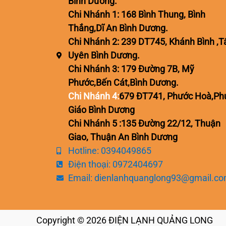
Bình Dương.
Chi Nhánh 1: 168 Bình Thung, Bình
Thắng,Dĩ An Bình Dương.
Chi Nhánh 2: 239 DT745, Khánh Bình ,T
Uyên Bình Dương.
Chi Nhánh 3: 179 Đường 7B, Mỹ
Phước,Bến Cát,Bình Dương.
Chi Nhánh 4:
679 ĐT741, Phước Hoà,Ph
Giáo Bình Dương
Chi Nhánh 5 :135 Đường 22/12, Thuận
Giao, Thuận An Bình Dương
Hotline: 0394049865
Điện thoại: 0972404697
Email: dienlanhquanglong93@gmail.c
Copyright © 2026 ĐIỆN LẠNH QUẢNG LONG