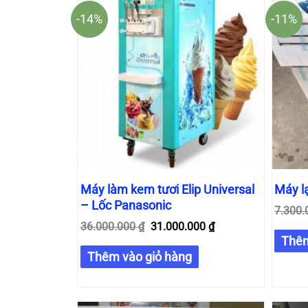
-14%
-11%
Máy làm kem tươi Elip Universal
Máy lạ
– Lốc Panasonic
7.300
36.000.000
₫
31.000.000
₫
Thêm
Thêm vào giỏ hàng