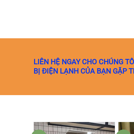
LIÊN HỆ NGAY CHO CHÚNG TÔ
BỊ ĐIỆN LẠNH CỦA BẠN GẶP 
Giá
Giá
Giá
Giá
gốc
gốc
hiện
hiện