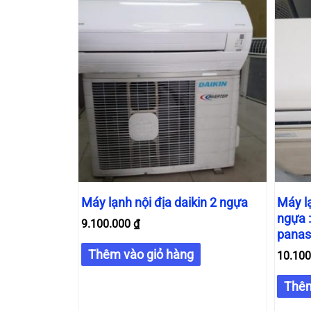
Máy lạnh nội địa daikin 2 ngựa
Máy lạ
ngựa :
9.100.000
₫
panaso
Thêm vào giỏ hàng
10.10
Thêm