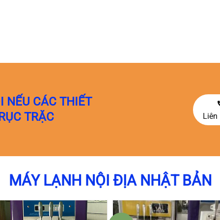
I NẾU CÁC THIẾT
TRỤC TRẶC
Liên 
MÁY LẠNH NỘI ĐỊA NHẬT BẢN
Giá
Giá
Giá
Giá
Giá
Gi
gốc
gốc
hiện
hiện
gốc
hi