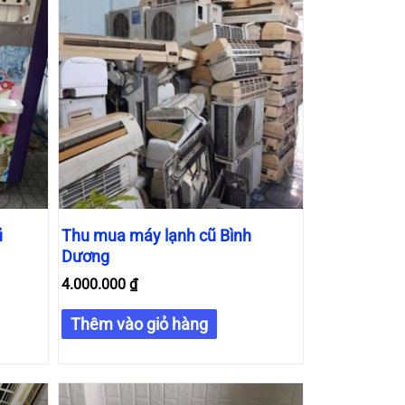
.000.000 ₫.
ũ
Thu mua máy lạnh cũ Bình
Dương
4.000.000
₫
Thêm vào giỏ hàng