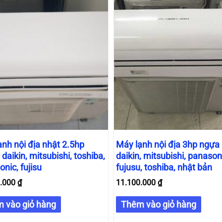
nh nội địa nhật 2.5hp
Máy lạnh nội địa 3hp ngựa 
 daikin, mitsubishi, toshiba,
daikin, mitsubishi, panason
nic, fujisu
fujusu, toshiba, nhật bản
0.000
₫
11.100.000
₫
 vào giỏ hàng
Thêm vào giỏ hàng