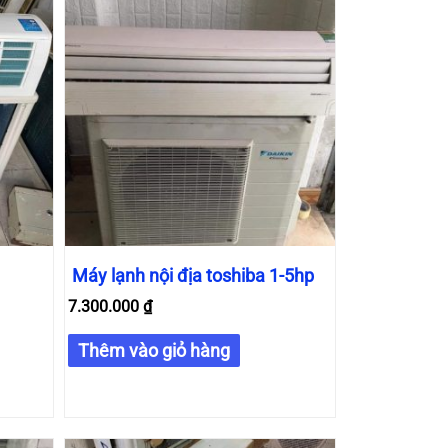
Máy lạnh nội địa toshiba 1-5hp
7.300.000
₫
Thêm vào giỏ hàng