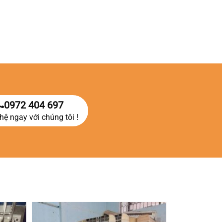
0972 404 697
hệ ngay với chúng tôi !
á
ện