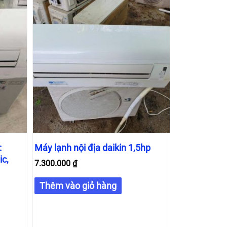
:
Máy lạnh nội địa daikin 1,5hp
ic,
7.300.000
₫
Thêm vào giỏ hàng