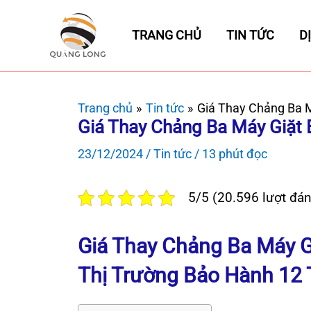
Nhảy
tới
TRANG CHỦ
TIN TỨC
D
nội
dung
Trang chủ
Tin tức
Giá Thay Chảng Ba 
Giá Thay Chảng Ba Máy Giặt
23/12/2024
/
Tin tức
/
13 phút đọc
5/5 (20.596 lượt đán
Giá Thay Chảng Ba Máy G
Thị Trường Bảo Hành 12