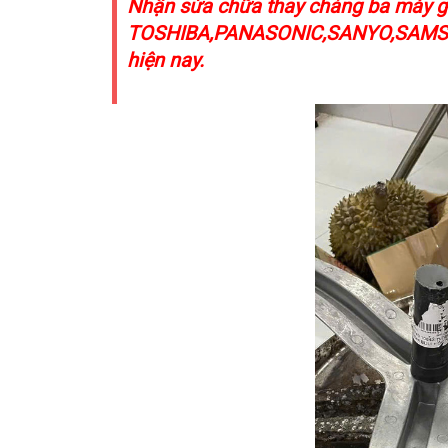
Nhận sửa chữa thay chảng ba máy gi
TOSHIBA,PANASONIC,SANYO,SAMSUNG,
hiện nay.