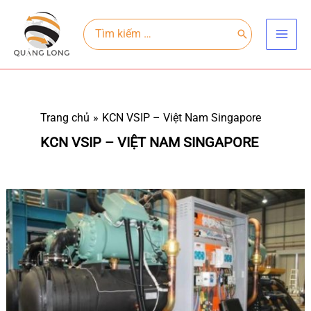
Nhảy
Main
tới
Search
for:
Men
nội
dung
Trang chủ
KCN VSIP – Việt Nam Singapore
KCN VSIP – VIỆT NAM SINGAPORE