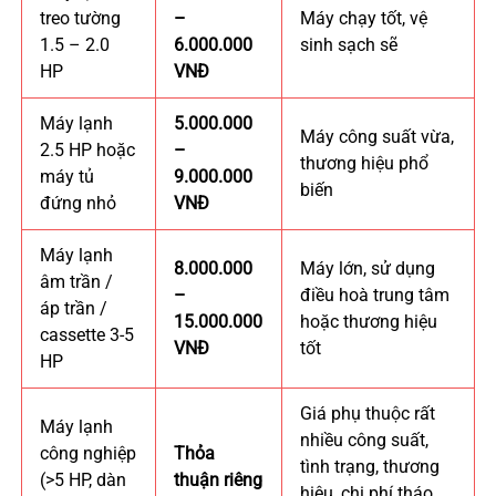
treo tường
–
Máy chạy tốt, vệ
1.5 – 2.0
6.000.000
sinh sạch sẽ
HP
VNĐ
Máy lạnh
5.000.000
Máy công suất vừa,
2.5 HP hoặc
–
thương hiệu phổ
máy tủ
9.000.000
biến
đứng nhỏ
VNĐ
Máy lạnh
8.000.000
Máy lớn, sử dụng
âm trần /
–
điều hoà trung tâm
áp trần /
15.000.000
hoặc thương hiệu
cassette 3-5
VNĐ
tốt
HP
Giá phụ thuộc rất
Máy lạnh
nhiều công suất,
công nghiệp
Thỏa
tình trạng, thương
(>5 HP, dàn
thuận riêng
hiệu, chi phí tháo