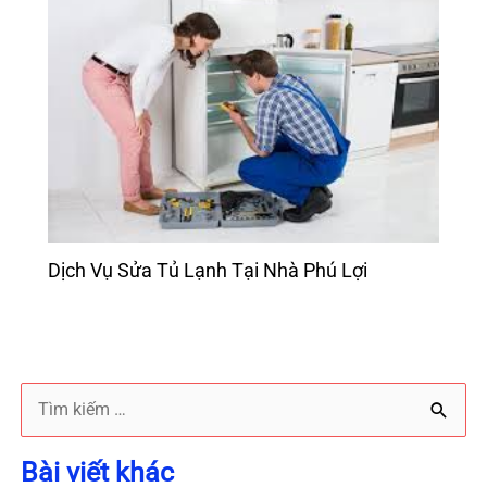
Dịch Vụ Sửa Tủ Lạnh Tại Nhà Phú Lợi
T
ì
Bài viết khác
m