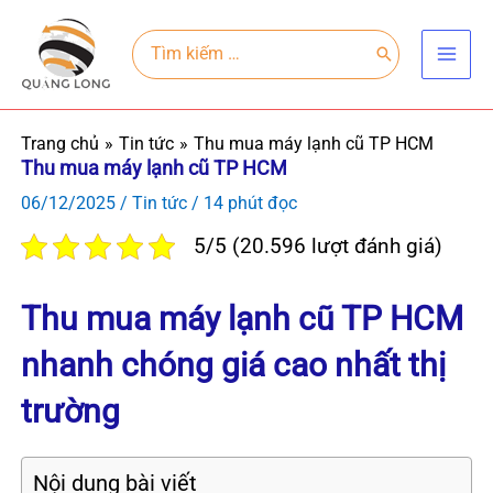
Nhảy
Main
tới
Search
for:
Men
nội
dung
Trang chủ
Tin tức
Thu mua máy lạnh cũ TP HCM
Thu mua máy lạnh cũ TP HCM
06/12/2025
/
Tin tức
/
14 phút đọc
5/5 (20.596 lượt đánh giá)
Thu mua máy lạnh cũ TP HCM
nhanh chóng giá cao nhất thị
trường
Nội dung bài viết