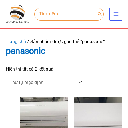
Nhảy
Main
tới
Search
for:
Men
nội
dung
Trang chủ
/ Sản phẩm được gắn thẻ “panasonic”
panasonic
Hiển thị tất cả 2 kết quả