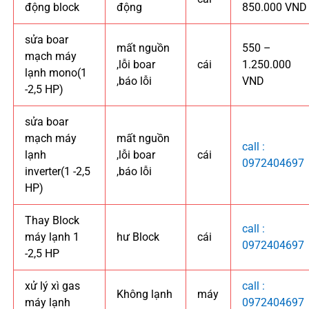
động block
động
850.000 VND
sửa boar
mất nguồn
550 –
mạch máy
,lỗi boar
cái
1.250.000
lạnh mono(1
,báo lỗi
VND
-2,5 HP)
sửa boar
mạch máy
mất nguồn
call :
lạnh
,lỗi boar
cái
0972404697
inverter(1 -2,5
,báo lỗi
HP)
Thay Block
call :
máy lạnh 1
hư Block
cái
0972404697
-2,5 HP
xử lý xì gas
call :
Không lạnh
máy
máy lạnh
0972404697