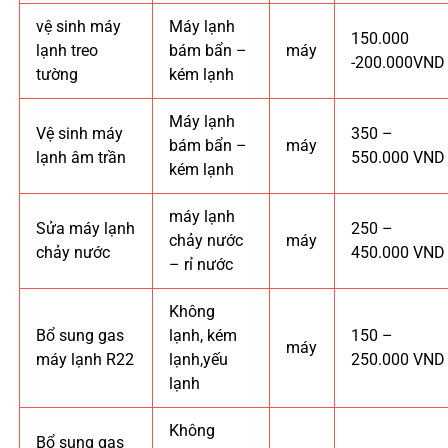
vệ sinh máy
Máy lạnh
150.000
lạnh treo
bám bẩn –
máy
-200.000VND
tường
kém lạnh
Máy lạnh
Vệ sinh máy
350 –
bám bẩn –
máy
lạnh âm trần
550.000 VND
kém lạnh
máy lạnh
Sửa máy lạnh
250 –
chảy nước
máy
chảy nước
450.000 VND
– rỉ nước
Không
Bổ sung gas
lạnh, kém
150 –
máy
máy lạnh R22
lạnh,yếu
250.000 VND
lạnh
Không
Bổ sung gas