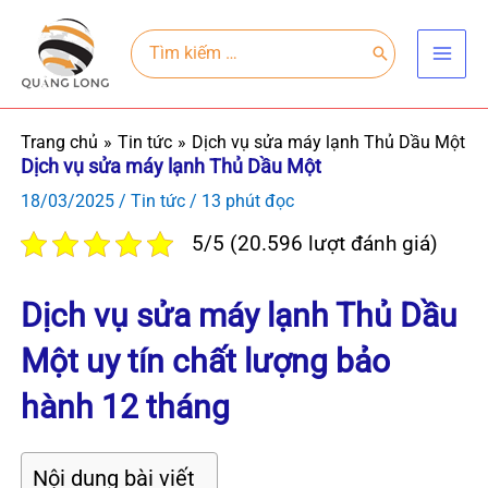
Nhảy
Main
tới
Search
for:
Men
nội
dung
Trang chủ
Tin tức
Dịch vụ sửa máy lạnh Thủ Dầu Một
Dịch vụ sửa máy lạnh Thủ Dầu Một
18/03/2025
/
Tin tức
/
13 phút đọc
5/5 (20.596 lượt đánh giá)
Dịch vụ sửa máy lạnh Thủ Dầu
Một uy tín chất lượng bảo
hành 12 tháng
Nội dung bài viết