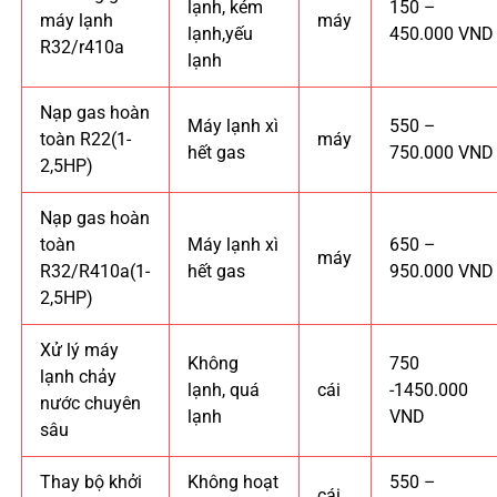
lạnh, kém
150 –
máy lạnh
máy
lạnh,yếu
450.000 VND
R32/r410a
lạnh
Nạp gas hoàn
Máy lạnh xì
550 –
toàn R22(1-
máy
hết gas
750.000 VND
2,5HP)
Nạp gas hoàn
toàn
Máy lạnh xì
650 –
máy
R32/R410a(1-
hết gas
950.000 VND
2,5HP)
Xử lý máy
Không
750
lạnh chảy
lạnh, quá
cái
-1450.000
nước chuyên
lạnh
VND
sâu
Thay bộ khởi
Không hoạt
550 –
cái