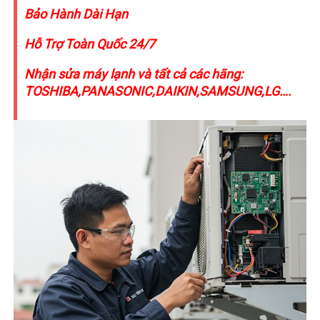
Bảo Hành Dài Hạn
Hỗ Trợ Toàn Quốc 24/7
Nhận sửa máy lạnh và tất cả các hãng:
TOSHIBA,PANASONIC,DAIKIN,SAMSUNG,LG….