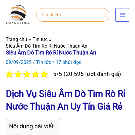
Nhảy
Main
tới
Search
for:
Men
nội
dung
Trang chủ
Tin tức
Siêu Âm Dò Tìm Rò Rỉ Nước Thuận An
Siêu Âm Dò Tìm Rò Rỉ Nước Thuận An
09/09/2025
/
Tin tức
/
17 phút đọc
5/5 (20.596 lượt đánh giá)
Dịch Vụ Siêu Âm Dò Tìm Rò Rỉ
Nước Thuận An Uy Tín Giá Rẻ
Nội dung bài viết