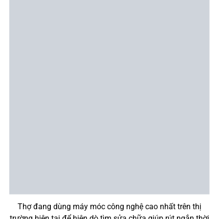
Thợ đang dùng máy móc công nghệ cao nhất trên thị
trường hiện tại để hiện dò tìm sửa chữa giúp rút ngắn thời