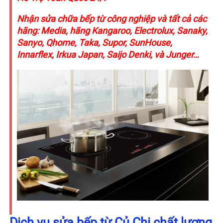
Nhận sửa chữa bếp từ công nghiệp và tất cả các
hãng: Media, hãng Kangaroo, Electrolux, Sanaky,
Sanyo, Qhome, Taka, Supor, SunHouse,
Innarflex, Irkua Japan, Saijo Denki, và Junger…
Dịch vụ sửa bếp từ Củ Chi chất lượng