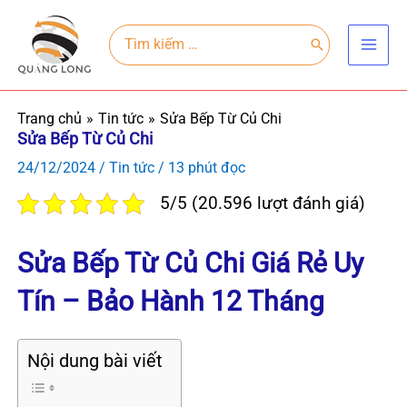
Nhảy
Main
tới
Search
for:
Men
nội
dung
Trang chủ
Tin tức
Sửa Bếp Từ Củ Chi
Sửa Bếp Từ Củ Chi
24/12/2024
/
Tin tức
/
13 phút đọc
5/5 (20.596 lượt đánh giá)
Sửa Bếp Từ Củ Chi Giá Rẻ Uy
Tín – Bảo Hành 12 Tháng
Nội dung bài viết