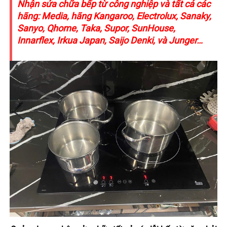
Nhận sửa chữa bếp từ công nghiệp và tất cả các
hãng: Media, hãng Kangaroo, Electrolux, Sanaky,
Sanyo, Qhome, Taka, Supor, SunHouse,
Innarflex, Irkua Japan, Saijo Denki, và Junger…