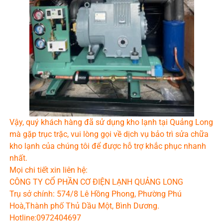
Vậy, quý khách hàng đã sử dụng kho lạnh tại Quảng Long
mà gặp trục trặc, vui lòng gọi về dịch vụ bảo trì sửa chữa
kho lạnh của chúng tôi để được hỗ trợ khắc phục nhanh
nhất.
Mọi chi tiết xin liên hệ:
CÔNG TY CỔ PHẦN CƠ ĐIỆN LẠNH QUẢNG LONG
Trụ sở chính: 574/8 Lê Hồng Phong, Phường Phú
Hoà,Thành phố Thủ Dầu Một, Bình Dương.
Hotline:0972404697