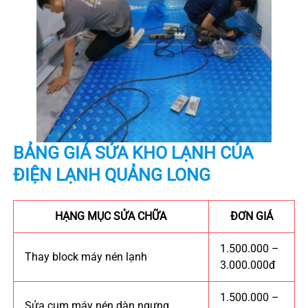
BẢNG GIÁ SỬA KHO LẠNH CỦA
ĐIỆN LẠNH QUẢNG LONG
HẠNG MỤC SỬA CHỮA
ĐƠN GIÁ
1.500.000 –
Thay block máy nén lạnh
3.000.000đ
1.500.000 –
Sửa cụm máy nén dàn ngưng