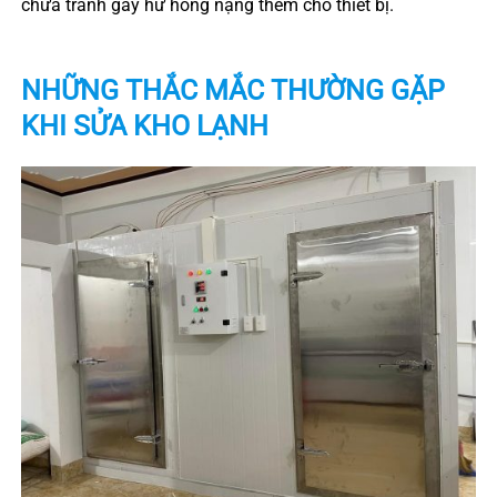
chữa tránh gây hư hỏng nặng thêm cho thiết bị.
NHỮNG THẮC MẮC THƯỜNG GẶP
KHI SỬA KHO LẠNH