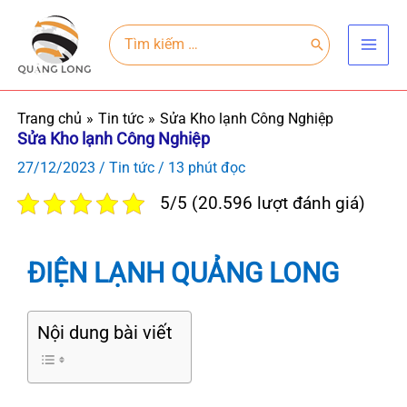
Nhảy
Main
tới
Search
for:
Men
nội
dung
Trang chủ
Tin tức
Sửa Kho lạnh Công Nghiệp
Sửa Kho lạnh Công Nghiệp
27/12/2023
/
Tin tức
/
13 phút đọc
5/5 (20.596 lượt đánh giá)
ĐIỆN LẠNH QUẢNG LONG
Nội dung bài viết