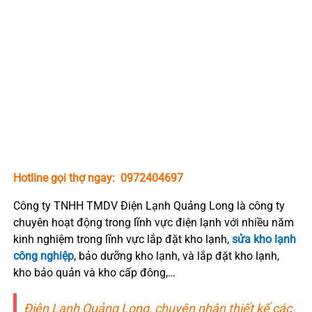
dàn nóng công nghiệp toàn
quốc.
Có mặt ngay trong vòng 30 phút , cam kết đúng giá, đúng
bệnh.
Uy tín chất lượng tuyệt đối.
Yên tâm với đội ngũ trên 10 năm kinh nghiệm sửa chửa,
thi công lắp đặt kho bảo quản ngành điện lạnh công
nghiệp và dân dụng.
Hotline gọi thợ ngay:
0972404697
Công ty TNHH TMDV Điện Lạnh Quảng Long là công ty
chuyên hoạt động trong lĩnh vực điện lạnh với nhiều năm
kinh nghiệm trong lĩnh vực lắp đặt kho lạnh,
sửa kho lạnh
công nghiệp
, bảo dưỡng kho lạnh, và lắp đặt kho lạnh,
kho bảo quản và kho cấp đông,…
Điện Lạnh Quảng Long, chuyên nhận thiết kế các