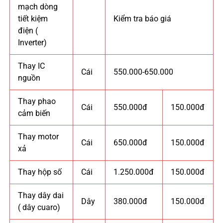
mạch dòng
tiết kiệm
Kiểm tra báo giá
điện (
Inverter)
Thay IC
Cái
550.000-650.000
nguồn
Thay phao
Cái
550.000đ
150.000đ
cảm biến
Thay motor
Cái
650.000đ
150.000đ
xả
Thay hộp số
Cái
1.250.000đ
150.000đ
Thay dây dai
Dây
380.000đ
150.000đ
( dây cuaro)