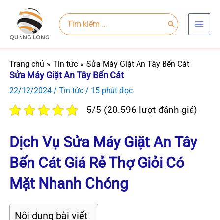
Nhảy
Main
tới
Search
for:
Men
nội
dung
Trang chủ
Tin tức
Sửa Máy Giặt An Tây Bến Cát
Sửa Máy Giặt An Tây Bến Cát
22/12/2024
/
Tin tức
/
15 phút đọc
5/5 (20.596 lượt đánh giá)
Dịch Vụ Sửa Máy Giặt An Tây
Bến Cát Giá Rẻ Thợ Giỏi Có
Mặt Nhanh Chóng
Nội dung bài viết