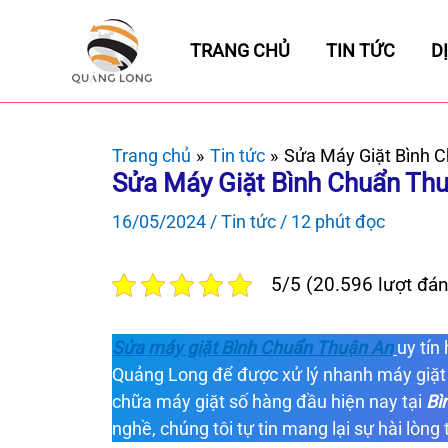
Nhảy
tới
TRANG CHỦ
TIN TỨC
D
nội
dung
Trang chủ
Tin tức
Sửa Máy Giặt Bình 
Sửa Máy Giặt Bình Chuẩn Th
16/05/2024
/
Tin tức
/
12 phút đọc
5/5 (20.596 lượt đán
Sửa máy giặt Bình Chuẩn Thuận An
uy tín
Quảng Long để được xử lý nhanh máy giặt
chữa máy giặt số hàng đầu hiện nay tại
Bì
nghề, chúng tôi tự tin mang lại sự hài lòn