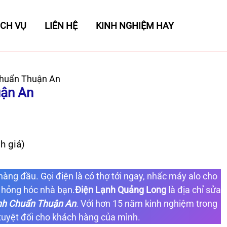
ỊCH VỤ
LIÊN HỆ
KINH NGHIỆM HAY
Chuẩn Thuận An
uận An
h giá)
 hàng đầu. Gọi điện là có thợ tới ngay, nhấc máy alo cho
 hỏng hóc nhà bạn.
Điện Lạnh Quảng Long
là địa chỉ sửa
nh Chuẩn Thuận An
. Với hơn 15 năm kinh nghiệm trong
g tuyệt đối cho khách hàng của mình.