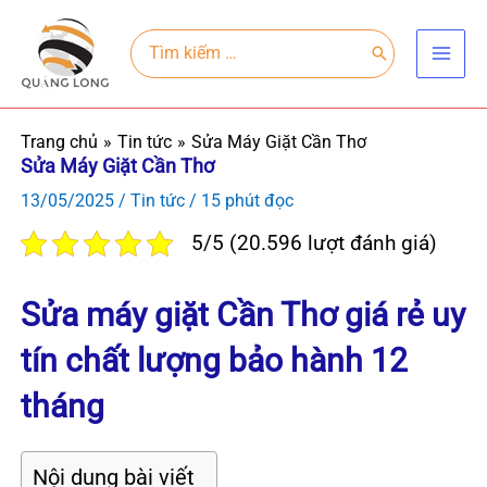
Nhảy
Main
tới
Search
for:
Men
nội
dung
Trang chủ
Tin tức
Sửa Máy Giặt Cần Thơ
Sửa Máy Giặt Cần Thơ
13/05/2025
/
Tin tức
/
15 phút đọc
5/5 (20.596 lượt đánh giá)
Sửa máy giặt Cần Thơ giá rẻ uy
tín chất lượng bảo hành 12
tháng
Nội dung bài viết