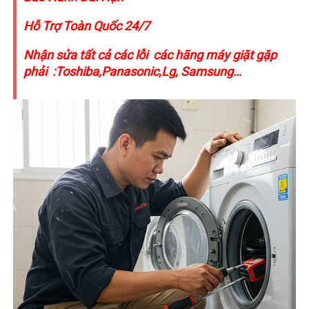
Hỗ Trợ Toàn Quốc 24/7
Nhận sửa tất cả các lỗi các hãng máy giặt gặp
phải :Toshiba,Panasonic,Lg, Samsung…