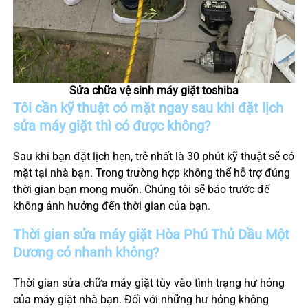
Sửa chữa vệ sinh máy giặt toshiba
Tôi cần kỹ thuật có mặt ngay sau khi đặt lịch
sửa máy giặt thì có được không?
Sau khi bạn đặt lịch hẹn, trễ nhất là 30 phút kỹ thuật sẽ có
mặt tại nhà bạn. Trong trường hợp không thể hỗ trợ đúng
thời gian bạn mong muốn. Chúng tôi sẽ báo trước để
không ảnh hưởng đến thời gian của bạn.
Thời gian sửa máy giặt
Hòa Phú
Thủ Dầu Một
Dương
có nhanh không?
Thời gian sửa chữa máy giặt tùy vào tình trạng hư hỏng
của máy giặt nhà bạn. Đối với những hư hỏng không