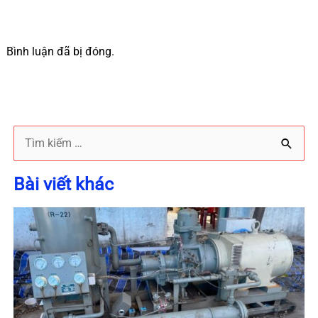
Bình luận đã bị đóng.
T
ì
Bài viết khác
m
k
i
ế
m
: