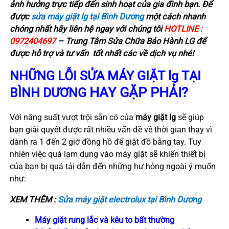
ảnh hưởng trực tiếp đến sinh hoạt của gia đình bạn. Để
được
sửa máy giặt lg tại Bình Dương
một cách nhanh
chóng nhất hãy liên hệ ngay với chúng tôi
HOTLINE :
0972404697
– Trung Tâm Sửa Chữa Bảo Hành LG để
được hỗ trợ và tư vấn tốt nhất các về dịch vụ nhé!
NHỮNG LỖI SỬA MÁY GIẶT lg TẠI
HAY GẶP PHẢI?
BÌNH DƯƠNG
Với năng suất vượt trội sẵn có của
máy giặt lg
sẽ giúp
bạn giải quyết được rất nhiều vấn đề về thời gian thay vì
dành ra 1 đến 2 giờ đồng hồ để giặt đồ bằng tay. Tuy
nhiên việc quá lạm dụng vào máy giặt sẽ khiến thiết bị
của bạn bị quá tải dẫn đến những hư hỏng ngoài ý muốn
như:
XEM THÊM :
Sửa máy giặt electrolux tại Bình Dương
Máy giặt rung lắc và kêu to bất thường