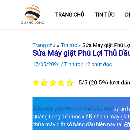
Nhảy
tới
TRANG CHỦ
TIN TỨC
D
nội
dung
Trang chủ
Tin tức
Sửa Máy giặt Phú Lợ
Sửa Máy giặt Phú Lợi Thủ Dầ
17/05/2024
/
Tin tức
/
12 phút đọc
5/5 (20.596 lượt đán
Sửa máy giặt Phú Lợi Thủ Dầu Một
uy tín 
Quảng Long để được xử lý nhanh máy giặt
chữa máy giặt số hàng đầu hiện nay tại
Ph