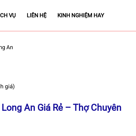
ỊCH VỤ
LIÊN HỆ
KINH NGHIỆM HAY
ng An
h giá)
 Long An Giá Rẻ – Thợ Chuyên