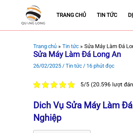
Nhảy
tới
TRANG CHỦ
TIN TỨC
D
nội
dung
Trang chủ
Tin tức
Sửa Máy Làm Đá Lo
Sửa Máy Làm Đá Long An
26/02/2025
/
Tin tức
/
16 phút đọc
5/5 (20.596 lượt đán
Dich Vụ Sửa Máy Làm Đá
Nghiệp