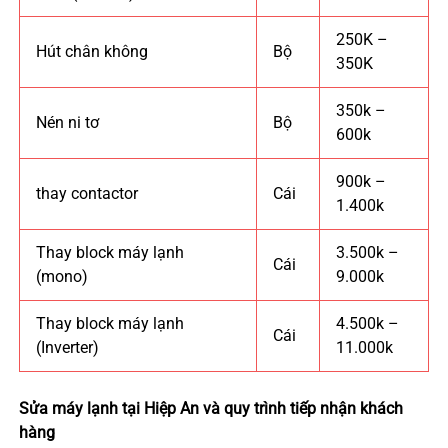
250K –
Hút chân không
Bộ
350K
350k –
Nén ni tơ
Bộ
600k
900k –
thay contactor
Cái
1.400k
Thay block máy lạnh
3.500k –
Cái
(mono)
9.000k
Thay block máy lạnh
4.500k –
Cái
(Inverter)
11.000k
Sửa máy lạnh tại
Hiệp An
và quy trình tiếp nhận khách
hàng