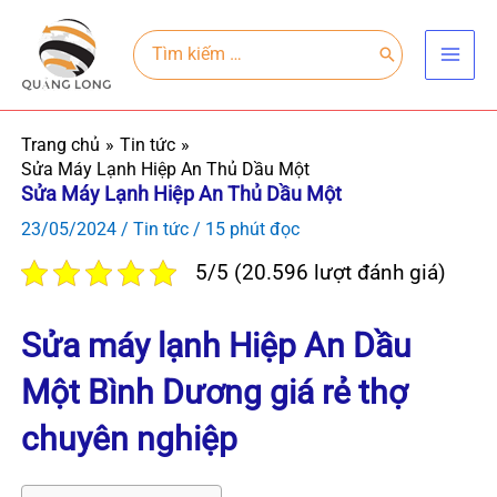
Nhảy
Main
tới
Search
for:
Men
nội
dung
Trang chủ
Tin tức
Sửa Máy Lạnh Hiệp An Thủ Dầu Một
Sửa Máy Lạnh Hiệp An Thủ Dầu Một
23/05/2024
/
Tin tức
/
15 phút đọc
5/5 (20.596 lượt đánh giá)
Sửa máy lạnh Hiệp An Dầu
Một Bình Dương giá rẻ thợ
chuyên nghiệp