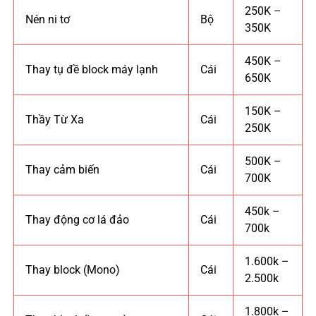
250K –
Nén ni tơ
Bộ
350K
450K –
Thay tụ đề block máy lạnh
Cái
650K
150K –
Thầy Từ Xa
Cái
250K
500K –
Thay cảm biến
Cái
700K
450k –
Thay động cơ lá đảo
Cái
700k
1.600k –
Thay block (Mono)
Cái
2.500k
1.800k –