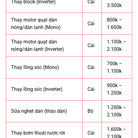
Thay block (Inverter)
Cái
3.500k
Thay motor quạt dàn
800k –
Cái
nóng/dàn lạnh (Mono)
1.600k
Thay motor quạt dàn
1.100k –
Cái
nóng/dàn lạnh (Inverter)
2.100k
700k –
Thay lồng sóc (Mono)
Cái
1.100k
900k –
Thay lồng sóc (Inverter)
Cái
1.200k
1.200k –
Sửa nghẹt dàn (tháo dàn)
Bộ
2.100k
1.600k –
Thay bơm thoát nước rời
Cái
2.100k