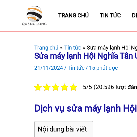
Nhảy
tới
TRANG CHỦ
TIN TỨC
D
nội
dung
Trang chủ
Tin tức
Sửa máy lạnh Hội N
Sửa máy lạnh Hội Nghĩa Tân 
21/11/2024
/
Tin tức
/
15 phút đọc
5/5 (20.596 lượt đán
Dịch vụ sửa máy lạnh Hội 
Nội dung bài viết