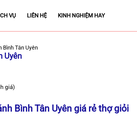
ỊCH VỤ
LIÊN HỆ
KINH NGHIỆM HAY
 Bình Tân Uyên
n Uyên
h giá)
nh Bình Tân Uyên giá rẻ thợ giỏi