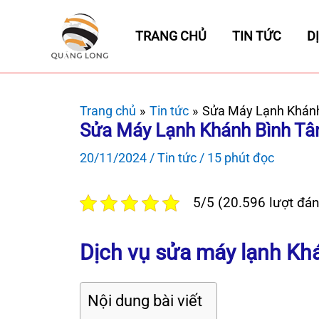
Nhảy
tới
TRANG CHỦ
TIN TỨC
D
nội
dung
Trang chủ
Tin tức
Sửa Máy Lạnh Khánh
Sửa Máy Lạnh Khánh Bình Tâ
20/11/2024
/
Tin tức
/
15 phút đọc
5/5 (20.596 lượt đán
Dịch vụ sửa máy lạnh Khá
Nội dung bài viết