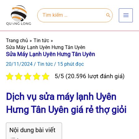
Nhảy
Main
tới
Search
for:
Men
nội
dung
Trang chủ
Tin tức
Sửa Máy Lạnh Uyên Hưng Tân Uyên
Sửa Máy Lạnh Uyên Hưng Tân Uyên
20/11/2024
/
Tin tức
/
15 phút đọc
5/5 (20.596 lượt đánh giá)
Dịch vụ sửa máy lạnh Uyên
Hưng Tân Uyên giá rẻ thợ giỏi
Nội dung bài viết