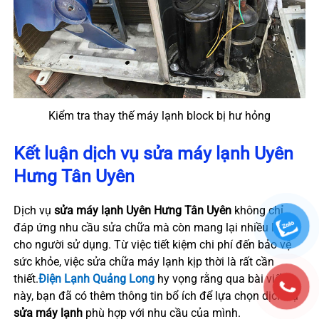
Kiểm tra thay thế máy lạnh block bị hư hỏng
Kết luận dịch vụ sửa máy lạnh Uyên
Hưng Tân Uyên
Dịch vụ
sửa máy lạnh Uyên Hưng Tân Uyên
không chỉ
đáp ứng nhu cầu sửa chữa mà còn mang lại nhiều lợi ích
cho người sử dụng. Từ việc tiết kiệm chi phí đến bảo vệ
sức khỏe, việc sửa chữa máy lạnh kịp thời là rất cần
thiết.
Điện Lạnh Quảng Long
hy vọng rằng qua bài viết
này, bạn đã có thêm thông tin bổ ích để lựa chọn dịch vụ
sửa máy lạnh
phù hợp với nhu cầu của mình.