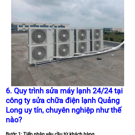
6. Quy trình sửa máy lạnh 24/24 tại
công ty sửa chữa điện lạnh Quảng
Long uy tín, chuyên nghiệp như thế
nào?
Bước 1: Tiếp nhận yêu cầu từ khách hàng