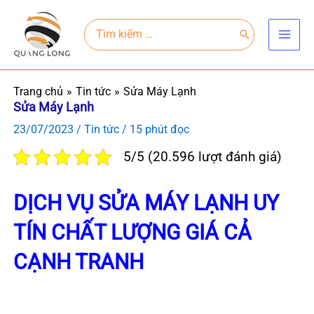
Nhảy
Main
tới
Search
for:
Men
nội
dung
Trang chủ
Tin tức
Sửa Máy Lạnh
Sửa Máy Lạnh
23/07/2023
/
Tin tức
/
15 phút đọc
5/5 (20.596 lượt đánh giá)
DỊCH VỤ SỬA MÁY LẠNH UY
TÍN CHẤT LƯỢNG GIÁ CẢ
CẠNH TRANH