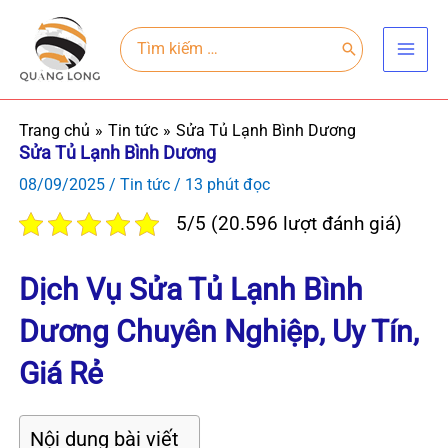
Nhảy
Main
tới
Search
for:
Men
nội
dung
Trang chủ
Tin tức
Sửa Tủ Lạnh Bình Dương
Sửa Tủ Lạnh Bình Dương
08/09/2025
/
Tin tức
/
13 phút đọc
5/5 (20.596 lượt đánh giá)
Dịch Vụ Sửa Tủ Lạnh Bình
Dương Chuyên Nghiệp, Uy Tín,
Giá Rẻ
Nội dung bài viết