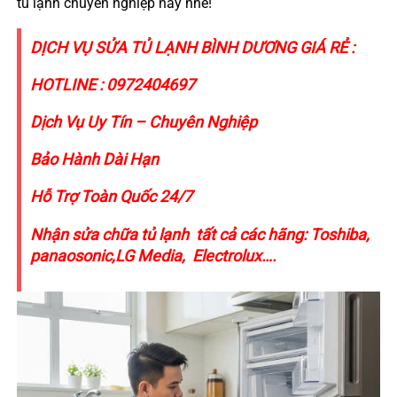
tủ lạnh chuyên nghiệp này nhé!
DỊCH VỤ SỬA TỦ LẠNH BÌNH DƯƠNG GIÁ RẺ :
HOTLINE : 0972404697
Dịch Vụ Uy Tín – Chuyên Nghiệp
Bảo Hành Dài Hạn
Hỗ Trợ Toàn Quốc 24/7
Nhận sửa chữa tủ lạnh tất cả các hãng: Toshiba,
panaosonic,LG Media, Electrolux….