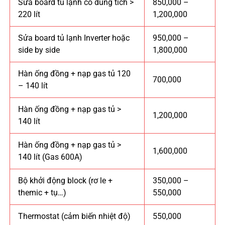
Sửa board tủ lạnh có dung tích >
850,000 –
220 lít
1,200,000
Sửa board tủ lạnh Inverter hoặc
950,000 –
side by side
1,800,000
Hàn ống đồng + nạp gas tủ 120
700,000
– 140 lít
Hàn ống đồng + nạp gas tủ >
1,200,000
140 lít
Hàn ống đồng + nạp gas tủ >
1,600,000
140 lít (Gas 600A)
Bộ khởi động block (rơ le +
350,000 –
themic + tụ…)
550,000
Thermostat (cảm biến nhiệt độ)
550,000