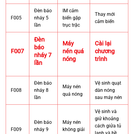
Đèn báo
IM cảm
Thay mới
F005
nháy 5
biến gặp
cảm biến
lần
trục trặc
Đèn
Máy
Cài lại
báo
F007
nén quá
chương
nháy 7
nóng
trình
lần
Đèn báo
Vệ sinh quạt
Máy nén
F008
nháy 8
dàn nóng
quá nóng
lần
sau máy nén
Vệ sinh và
giử khoảng
Đèn báo
Máy nén
cách giửa tủ
F009
nháy 9
không giải
lạnh và bề