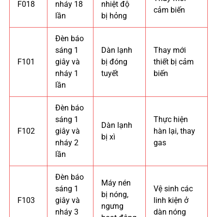
F018
nháy 18
nhiệt độ
cảm biến
lần
bị hỏng
Đèn báo
sáng 1
Dàn lạnh
Thay mới
F101
giây và
bị đóng
thiết bị cảm
nháy 1
tuyết
biến
lần
Đèn báo
sáng 1
Thực hiện
Dàn lạnh
F102
giây và
hàn lại, thay
bị xì
nháy 2
gas
lần
Đèn báo
Máy nén
sáng 1
Vệ sinh các
bị nóng,
F103
giây và
linh kiện ở
ngưng
nháy 3
dàn nóng