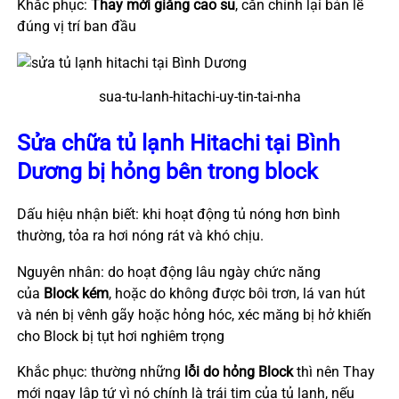
Khắc phục:
Thay mới giăng cao su
, căn chỉnh lại bản lề
đúng vị trí ban đầu
sua-tu-lanh-hitachi-uy-tin-tai-nha
Sửa chữa tủ lạnh Hitachi tại Bình
Dương bị hỏng bên trong block
Dấu hiệu nhận biết: khi hoạt động tủ nóng hơn bình
thường, tỏa ra hơi nóng rát và khó chịu.
Nguyên nhân: do hoạt động lâu ngày chức năng
của
Block kém
, hoặc do không được bôi trơn, lá van hút
và nén bị vênh gãy hoặc hỏng hóc, xéc măng bị hở khiến
cho Block bị tụt hơi nghiêm trọng
Khắc phục: thường những
lỗi do hỏng Block
thì nên Thay
mới ngay lập tứ vì nó chính là trái tim của tủ lạnh, nếu