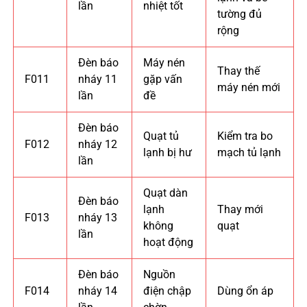
lần
nhiệt tốt
tường đủ
rộng
Đèn báo
Máy nén
Thay thế
F011
nháy 11
gặp vấn
máy nén mới
lần
đề
Đèn báo
Quạt tủ
Kiểm tra bo
F012
nháy 12
lạnh bị hư
mạch tủ lạnh
lần
Quạt dàn
Đèn báo
lạnh
Thay mới
F013
nháy 13
không
quạt
lần
hoạt động
Đèn báo
Nguồn
F014
nháy 14
điện chập
Dùng ổn áp