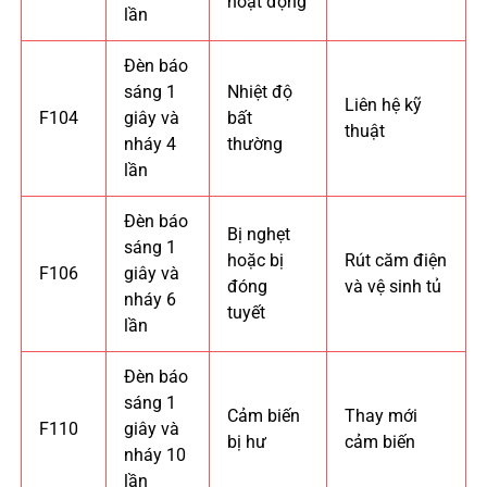
hoạt động
lần
Đèn báo
sáng 1
Nhiệt độ
Liên hệ kỹ
F104
giây và
bất
thuật
nháy 4
thường
lần
Đèn báo
Bị nghẹt
sáng 1
hoặc bị
Rút căm điện
F106
giây và
đóng
và vệ sinh tủ
nháy 6
tuyết
lần
Đèn báo
sáng 1
Cảm biến
Thay mới
F110
giây và
bị hư
cảm biến
nháy 10
lần