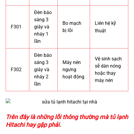
Đèn báo
sáng 3
Bo mạch
Liên hệ kỹ
F301
giây và
bị lỗi
thuật
nháy 1
lần
Đèn báo
Vệ sinh sạch
sáng 3
Máy nén
sẽ dàn nóng
F302
giây và
ngưng
hoặc thay
nháy 2
hoạt động
máy nén
lần
Trên đây là những lỗi thông thường mà tủ lạnh
Hitachi hay gặp phải.