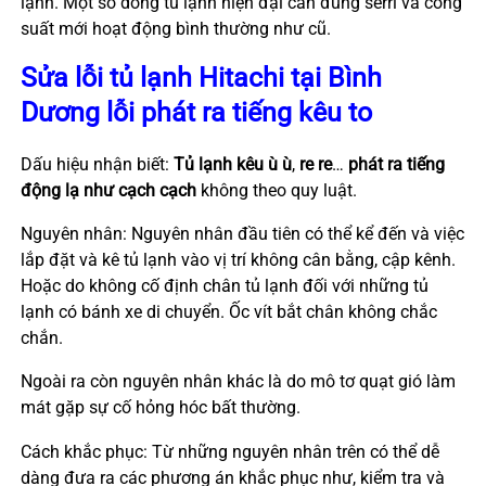
lạnh. Một số dòng tủ lạnh hiện đại cần đúng serri và công
suất mới hoạt động bình thường như cũ.
Sửa lỗi tủ lạnh Hitachi tại Bình
Dương lỗi phát ra tiếng kêu to
Dấu hiệu nhận biết:
Tủ lạnh kêu ù ù
,
re re
…
phát ra tiếng
động lạ như cạch cạch
không theo quy luật.
Nguyên nhân: Nguyên nhân đầu tiên có thể kể đến và việc
lắp đặt và kê tủ lạnh vào vị trí không cân bằng, cập kênh.
Hoặc do không cố định chân tủ lạnh đối với những tủ
lạnh có bánh xe di chuyển. Ốc vít bắt chân không chắc
chắn.
Ngoài ra còn nguyên nhân khác là do mô tơ quạt gió làm
mát gặp sự cố hỏng hóc bất thường.
Cách khắc phục: Từ những nguyên nhân trên có thể dễ
dàng đưa ra các phương án khắc phục như, kiểm tra và