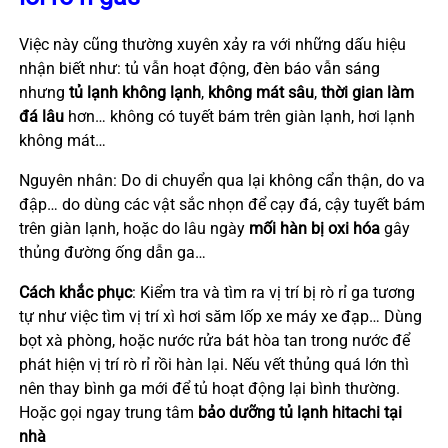
Việc này cũng thường xuyên xảy ra với những dấu hiệu
nhận biết như: tủ vẫn hoạt động, đèn báo vẫn sáng
nhưng
tủ lạnh không lạnh
,
không mát sâu
,
thời gian làm
đá lâu
hơn… không có tuyết bám trên giàn lạnh, hơi lạnh
không mát…
Nguyên nhân: Do di chuyển qua lại không cẩn thận, do va
đập… do dùng các vật sắc nhọn để cạy đá, cậy tuyết bám
trên giàn lạnh, hoặc do lâu ngày
mối hàn bị oxi hóa
gây
thủng đường ống dẫn ga…
Cách khắc phục
: Kiểm tra và tìm ra vị trí bị rò rỉ ga tương
tự như việc tìm vị trí xì hơi săm lốp xe máy xe đạp… Dùng
bọt xà phòng, hoặc nước rửa bát hòa tan trong nước để
phát hiện vị trí rò rỉ rồi hàn lại. Nếu vết thủng quá lớn thì
nên thay bình ga mới để tủ hoạt động lại bình thường.
Hoặc gọi ngay trung tâm
bảo dưỡng tủ lạnh hitachi tại
nhà