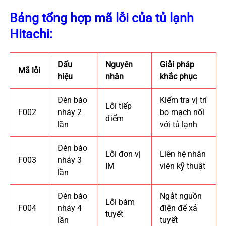
Bảng tổng hợp mã lỗi của tủ lạnh
Hitachi:
Dấu
Nguyên
Giải pháp
Mã lỗi
hiệu
nhân
khắc phục
Đèn báo
Kiểm tra vị trí
Lỗi tiếp
F002
nháy 2
bo mạch nối
điểm
lần
với tủ lạnh
Đèn báo
Lỗi đơn vị
Liên hệ nhân
F003
nháy 3
IM
viên kỹ thuật
lần
Đèn báo
Ngắt nguồn
Lỗi bám
F004
nháy 4
điện để xả
tuyết
lần
tuyết