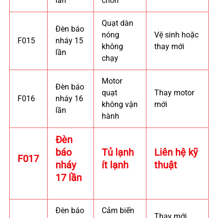
lần
chờn
Quạt dàn
Đèn báo
nóng
Vệ sinh hoặc
F015
nháy 15
không
thay mới
lần
chạy
Motor
Đèn báo
quạt
Thay motor
F016
nháy 16
không vận
mới
lần
hành
Đèn
báo
Tủ lạnh
Liên hệ kỹ
F017
nháy
ít lạnh
thuật
17 lần
Đèn báo
Cảm biến
Thay mới