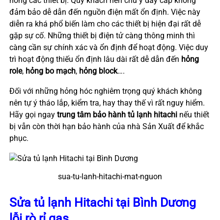
hỏng các thiết bị. Quý khách nên chú ý dây cấp không
đảm bảo dễ dẫn đến nguồn điện mất ổn định. Việc này
diễn ra khá phổ biến làm cho các thiết bị hiện đại rất dễ
gặp sự cố. Những thiết bị điện tử càng thông minh thì
càng cần sự chính xác và ổn định để hoạt động. Việc duy
trì hoạt động thiếu ổn định lâu dài rất dễ dẫn đến
hỏng
role
,
hỏng bo mạch
,
hỏng block
….
Đối với những hỏng hóc nghiêm trọng quý khách không
nên tự ý tháo lắp, kiểm tra, hay thay thế vì rất nguy hiểm.
Hãy gọi ngay
trung tâm bảo hành tủ lạnh hitachi
nếu thiết
bị vẫn còn thời hạn bảo hành của nhà Sản Xuất để khắc
phục.
sua-tu-lanh-hitachi-mat-nguon
Sửa tủ lạnh Hitachi tại Bình Dương
lỗi rò rỉ gas