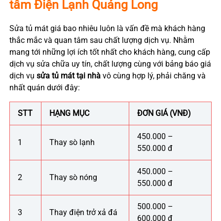
tâm
Điện Lạnh Quảng Long
Sửa tủ mát giá bao nhiêu luôn là vấn đề mà khách hàng
thắc mắc và quan tâm sau chất lượng dịch vụ. Nhằm
mang tới những lợi ích tốt nhất cho khách hàng, cung cấp
dịch vụ sửa chữa uy tín, chất lượng cùng với bảng báo giá
dịch vụ
sửa tủ mát tại nhà
vô cùng hợp lý, phải chăng và
nhất quán dưới đây:
STT
HẠNG MỤC
ĐƠN GIÁ (VNĐ)
450.000 –
1
Thay sò lạnh
550.000 đ
450.000 –
2
Thay sò nóng
550.000 đ
500.000 –
3
Thay điện trở xả đá
600.000 đ