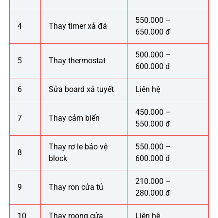
550.000 –
4
Thay timer xả đá
650.000 đ
500.000 –
5
Thay thermostat
600.000 đ
6
Sửa board xả tuyết
Liên hệ
450.000 –
7
Thay cảm biến
550.000 đ
Thay rơ le bảo vệ
550.000 –
8
block
600.000 đ
210.000 –
9
Thay ron cửa tủ
280.000 đ
10
Thay roong cửa
Liên hệ