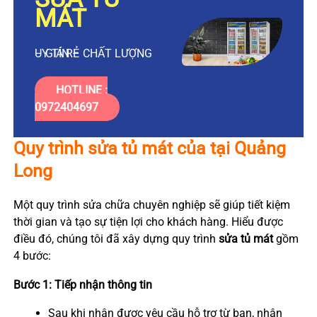
MÁT
UY TÍN – CHẤT LƯỢNG – GIÁ RẺ
HOTLINE :
0972404697
Quy trình sửa tủ mát của tại Quảng
Long
Một quy trình sửa chữa chuyên nghiệp sẽ giúp tiết kiệm
thời gian và tạo sự tiện lợi cho khách hàng. Hiểu được
điều đó, chúng tôi đã xây dựng quy trình
sửa tủ mát
gồm
4 bước:
Bước 1: Tiếp nhận thông tin
Sau khi nhận được yêu cầu hỗ trợ từ bạn, nhân