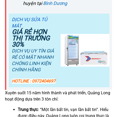
huyện tại
Bình Dương
DỊCH VỤ SỬA TỦ
MÁT
GIÁ RẺ HƠN
THỊ TRƯỜNG
30%
DỊCH VỤ UY TÍN GIÁ
RẺ CÓ MẶT NHANH
CHÓNG LINH KIỆN
CHÍNH HÃNG
HOTLINE : 0972404697
Xuyên suốt 15 năm hình thành và phát triển, Quảng Long
hoạt động dựa trên 3 tôn chỉ:
Trung thực
: “Một lần bất tín, vạn lần bất tin”. Hiểu
được điều này, Quảng Long luôn coi trung thực là