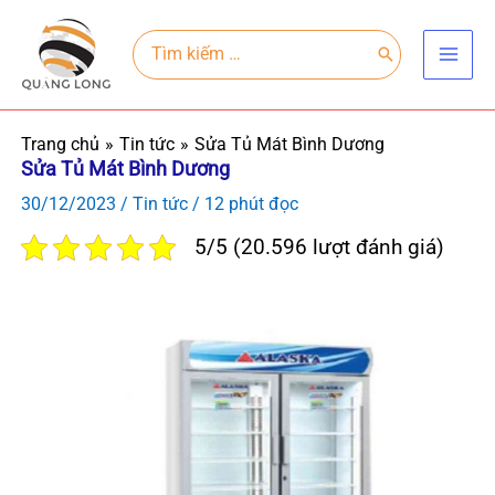
Nhảy
Main
tới
Search
for:
Men
nội
dung
Trang chủ
Tin tức
Sửa Tủ Mát Bình Dương
Sửa Tủ Mát Bình Dương
30/12/2023
/
Tin tức
/
12 phút đọc
5/5 (20.596 lượt đánh giá)