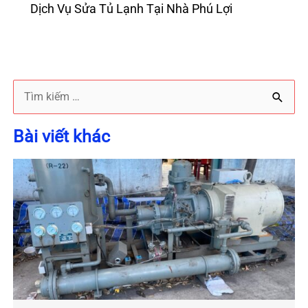
Dịch Vụ Sửa Tủ Lạnh Tại Nhà Phú Lợi
T
ì
Bài viết khác
m
k
i
ế
m
: