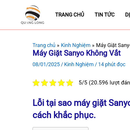
Nhảy
tới
TRANG CHỦ
TIN TỨC
D
nội
dung
Trang chủ
Kinh Nghiệm
Máy Giặt Sany
Máy Giặt Sanyo Không Vắt
08/01/2025
/
Kinh Nghiệm
/
14 phút đọc
5/5 (20.596 lượt đán
Lỗi tại sao máy giặt San
cách khắc phục.