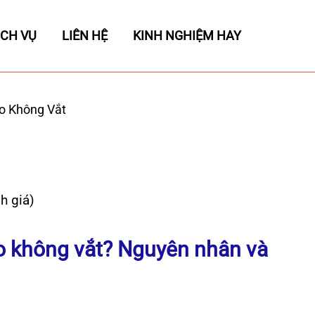
ỊCH VỤ
LIÊN HỆ
KINH NGHIỆM HAY
o Không Vắt
h giá)
yo không vắt? Nguyên nhân và